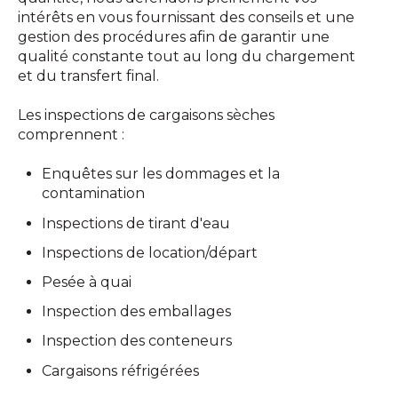
intérêts en vous fournissant des conseils et une
gestion des procédures afin de garantir une
qualité constante tout au long du chargement
et du transfert final.
Les inspections de cargaisons sèches
comprennent :
Enquêtes sur les dommages et la
contamination
I
n
s
p
e
c
t
io
n
s
de tirant d'eau
I
n
s
p
e
ctions de location/départ
Pesée à quai
Inspection des emballages
Inspection des conteneurs
C
argaisons réfrigérées